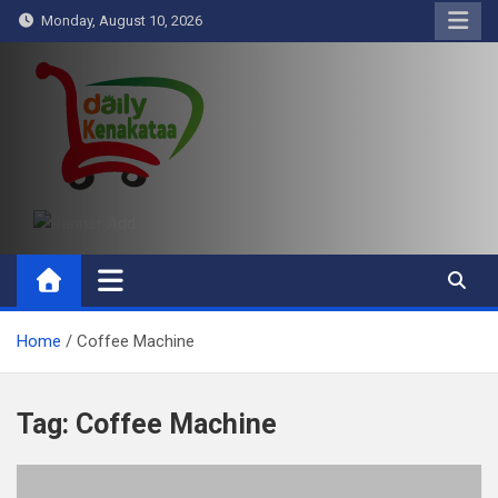
Skip
Monday, August 10, 2026
to
content
Daily Kenakataa
Essential Product Videos
Home
Coffee Machine
Tag:
Coffee Machine