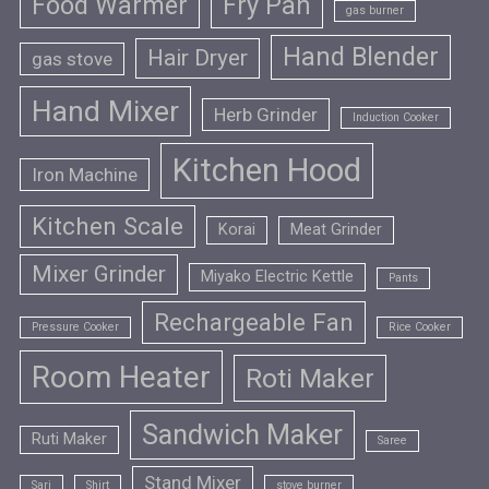
Food Warmer
Fry Pan
gas burner
Hand Blender
Hair Dryer
gas stove
Hand Mixer
Herb Grinder
Induction Cooker
Kitchen Hood
Iron Machine
Kitchen Scale
Korai
Meat Grinder
Mixer Grinder
Miyako Electric Kettle
Pants
Rechargeable Fan
Pressure Cooker
Rice Cooker
Room Heater
Roti Maker
Sandwich Maker
Ruti Maker
Saree
Stand Mixer
Sari
Shirt
stove burner