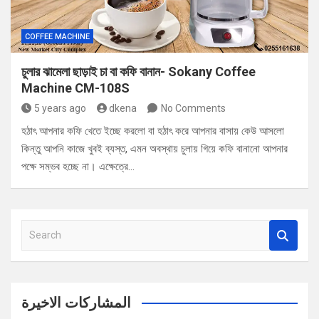
COFFEE MACHINE
চুলার ঝামেলা ছাড়াই চা বা কফি বানান- Sokany Coffee
Machine CM-108S
5 years ago
dkena
No Comments
হঠাৎ আপনার কফি খেতে ইচ্ছে করলো বা হঠাৎ করে আপনার বাসায় কেউ আসলো
কিন্তু আপনি কাজে খুবই ব্যস্ত, এমন অবস্থায় চুলায় গিয়ে কফি বানানো আপনার
পক্ষে সম্ভব হচ্ছে না। এক্ষেত্রে…
S
e
a
r
c
المشاركات الاخيرة
h