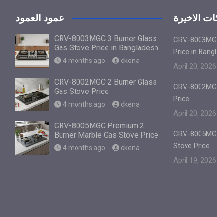
ت الاخيرة
عمود العمود
CRV-8003MGC 3 Burner Glass
CRV-8003MGC
Gas Stove Price in Bangladesh
Price in Bang
4 months ago
dkena
April 20, 2026
CRV-8002MGC 2 Burner Glass
CRV-8002MGC
Gas Stove Price
Price
4 months ago
dkena
April 20, 2026
CRV-8005MGC Premium 2
CRV-8005MGC
Burner Marble Gas Stove Price
Stove Price
4 months ago
dkena
April 19, 2026