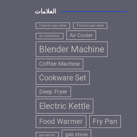
العلامات
2 burner gas stove
3 burner gas stove
Air Cooler
air conditioner
Blender Machine
Coffee Machine
Cookware Set
Deep Fryer
Electric Kettle
Food Warmer
Fry Pan
gas stove
gas burner