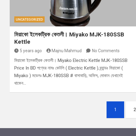
UNCATEGORIZED
মিয়াকো ইলেকট্রিক কেতলী। Miyako MJK-180SSB
Kettle
5 years ago
Majnu Mahmud
No Comments
মিয়াকো ইলেকট্রিক কেতলী। Miyako Electric Kettle MJK-180SSB
Price In BD পণ্যের নামঃ কেটলি ( Electric Kettle ) ব্র্যান্ডঃ মিয়াকো (
Miyako ) মডেলঃ MJK-180SSB # বাসাবাড়ি, অফিস, দোকান যেখানেই
থাকেন…
Posts
1
2
pagination