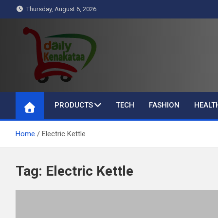
Skip
Thursday, August 6, 2026
to
content
Daily Kenakataa
Essential Product Videos
PRODUCTS
TECH
FASHION
HEALT
Home
Electric Kettle
Tag:
Electric Kettle