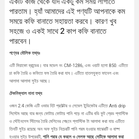
একটি কাজ থেকে যদি একটু কম সময় লাগাতে
পারতাম। হ্যাঁ আমাদের এই পণ্যটি আপনাকে কম
সময়ে কফি বানাতে সহায়তা করবে। কারণ খুব
সহজে ও একই সাথে 2 কাপ কফি বানাতে
পারবেন।
পণ্যের মৌলিক তথ্যঃ
এটি মিয়াকো ব্রান্ডের। যার মডেল নং CM-1286, এবং ওয়াট হলো 850. এটিতে
চা কফি তৈরি ও কফিতে ফম তৈরি করা যায। এটিতে হাতলযুক্ত ফানেল এবং
আলাদা আলাদা সুইচ আছে।
টেকনিক্যাল নানা তথ্য
ওজন 2.4 কেজি এটি ওভার হিট প্রটেক্টর ও লেভেল ইন্ডিকেটর এটিতে Anti drip
সিস্টেম আছে যার জন্য ফোটায় ফোটায় পানি পড়ে না এটির বডি ফুট গ্রেড প্লাস্টিক
ও স্টেইনলেস স্টিলের তৈরি মেশিনের পেছনে প্লাস্টিক টা আলাদা করা যায় এটিতে
তিনটি সুইচ রয়েছে অন অফ সুইচ নিচেরটি পানি গরম হওয়ার মাঝেরটি ও বাষ্প
হওয়ার সুইচ উপরেরটি,
পানি পরার যে করলে ও সেলফ আছে সেটিকে আলাদা করা