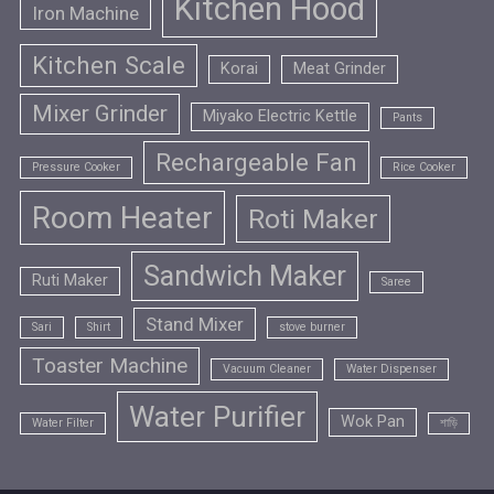
Kitchen Hood
Iron Machine
Kitchen Scale
Korai
Meat Grinder
Mixer Grinder
Miyako Electric Kettle
Pants
Rechargeable Fan
Pressure Cooker
Rice Cooker
Room Heater
Roti Maker
Sandwich Maker
Ruti Maker
Saree
Stand Mixer
Sari
Shirt
stove burner
Toaster Machine
Vacuum Cleaner
Water Dispenser
Water Purifier
Wok Pan
Water Filter
শাড়ি