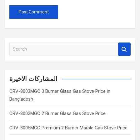
S
e
a
r
c
المشاركات الاخيرة
h
CRV-8003MGC 3 Burner Glass Gas Stove Price in
Bangladesh
CRV-8002MGC 2 Burner Glass Gas Stove Price
CRV-8005MGC Premium 2 Burner Marble Gas Stove Price