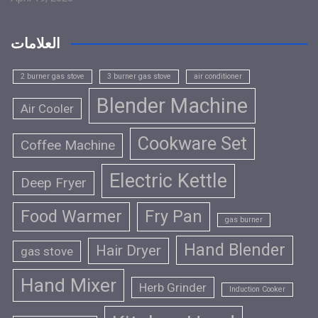
العلامات
2 burner gas stove
3 burner gas stove
air conditioner
Blender Machine
Air Cooler
Cookware Set
Coffee Machine
Electric Kettle
Deep Fryer
Food Warmer
Fry Pan
gas burner
Hand Blender
Hair Dryer
gas stove
Hand Mixer
Herb Grinder
Induction Cooker