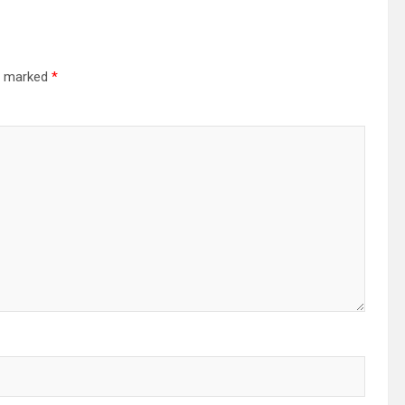
re marked
*