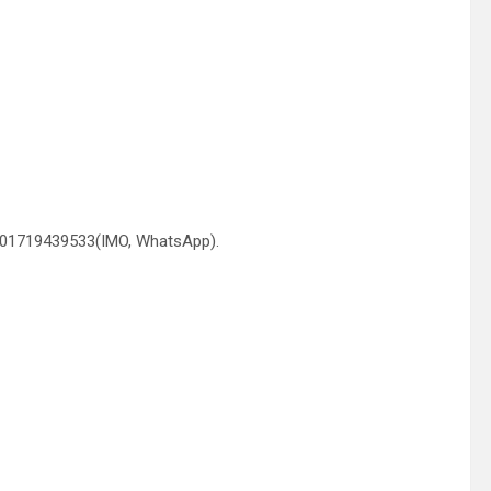
 01719439533(IMO, WhatsApp).