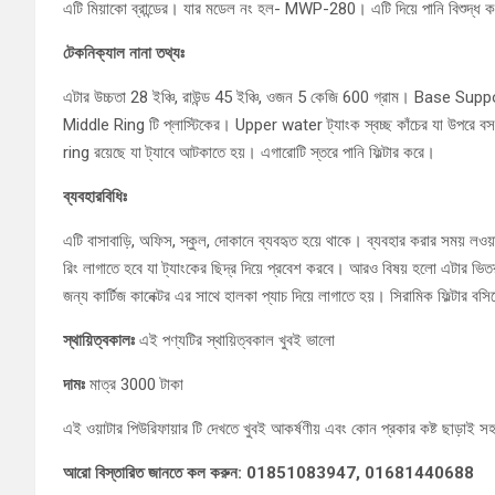
এটি মিয়াকো ব্রান্ডের। যার মডেল নং হল- MWP-280। এটি দিয়ে পানি বিশুদ্ধ ক
টেকনিক্যাল নানা তথ্যঃ
এটার উচ্চতা 28 ইঞ্চি, রাউন্ড 45 ইঞ্চি, ওজন 5 কেজি 600 গ্রাম। Base Support
Middle Ring টি প্লাস্টিকের। Upper water ট্যাংক স্বচ্ছ কাঁচের যা উপরে বসবে।
ring রয়েছে যা ট্যাবে আটকাতে হয়। এগারোটি স্তরে পানি ফিল্টার করে।
ব্যবহারবিধিঃ
এটি বাসাবাড়ি, অফিস, স্কুল, দোকানে ব্যবহৃত হয়ে থাকে। ব্যবহার করার সময় লওয়া
রিং লাগাতে হবে যা ট্যাংকের ছিদ্র দিয়ে প্রবেশ করবে। আরও বিষয় হলো এটার ভিত
জন্য কার্টিজ কানেক্টর এর সাথে হালকা প্যাচ দিয়ে লাগাতে হয়। সিরামিক ফিল্টার বসি
স্থায়িত্বকালঃ
এই পণ্যটির স্থায়িত্বকাল খুবই ভালো
দামঃ
মাত্র 3000 টাকা
এই ওয়াটার পিউরিফায়ার টি দেখতে খুবই আকর্ষণীয় এবং কোন প্রকার কষ্ট ছাড়াই স
আরো বিস্তারিত জানতে কল করুন: 01851083947, 01681440688