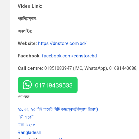
Video Link:
প্রাপ্তিস্থান:
অনলাইন:
Website:
https://dnstore.com.bd/
Facebook:
facebook.com/ednstorebd
Call centre:
01851083947 (IMO, WhatsApp), 01681440688,
01719439533
শো-রুম:
২১, ২২, ২৩ নিউ মার্কেট সিটি কমপ্লেক্স(বিশ্বাস বিল্ডার্স)
নিউ মার্কেট
ঢাকা-১২০৫
Bangladesh