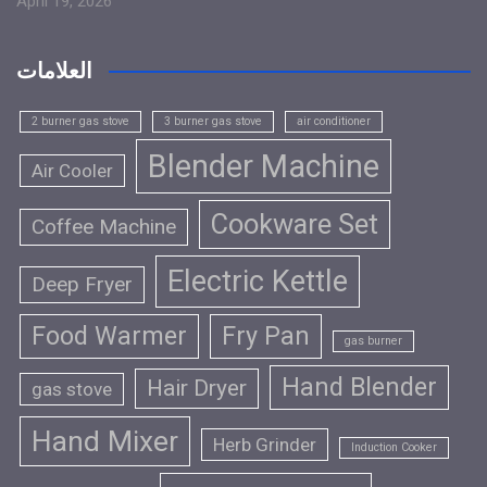
April 19, 2026
العلامات
2 burner gas stove
3 burner gas stove
air conditioner
Blender Machine
Air Cooler
Cookware Set
Coffee Machine
Electric Kettle
Deep Fryer
Food Warmer
Fry Pan
gas burner
Hand Blender
Hair Dryer
gas stove
Hand Mixer
Herb Grinder
Induction Cooker