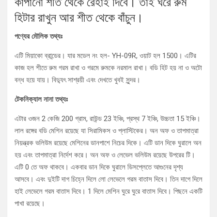
কাঁপানো শীত থেকে রেহাই দিবে। তাই ঘরে রুম
হিটার রাখুন আর শীত থেকে বাঁচুন।
পণ্যের মৌলিক তথ্যঃ
এটি মিয়াকো ব্রান্ডের। যার মডেল নং হল- YH-09R, ওয়াট হল 1500। এটির
কাজ হল শীতে রুম গরম রাখা ও গরমে রুমকে নরমাল রাখা। বডি হিট হয় না ও অটো
বন্ধ হয়ে যায়। বিদ্যুৎ সাশ্রয়ী এবং দেখতে খুবই সুন্দর।
টেকনিক্যাল নানা তথ্যঃ
এটার ওজন 2 কেজি 200 গ্রাম, রাউন্ড 23 ইঞ্চি, প্রস্থ 7 ইঞ্চি, উচ্চতা 15 ইঞ্চি।
লাল রঙ্গের বডি মেশিন রয়েছে যা সিরামিকস ও প্লাস্টিকের। অন অফ ও তাপমাত্রা
নিয়ন্ত্রক ভলিউম রয়েছে মেশিনের ডানপাশে নিচের দিকে। এটি ডান দিকে ঘুরালে অন
হয় এবং তাপমাত্রা নির্দেশ করে। অন অফ ও লেভেল ভলিউম রয়েছে উপরের টি।
এটি 0 তে অফ থাকবে। একবার ডান দিকে ঘুরালে ডিসপ্লেতে আগুনের দৃশ্য
আসবে। এবং দুইটি দাগ চিহ্নে দিলে লো লেভেলে গরম বাতাস দিবে। তিন দাগে দিলে
হাই লেভেলে গরম বাতাস দিবে। 1 দিলে মেশিন ঘুরে ঘুরে বাতাস দিবে। পিছনে একটি
পাখা রয়েছে।