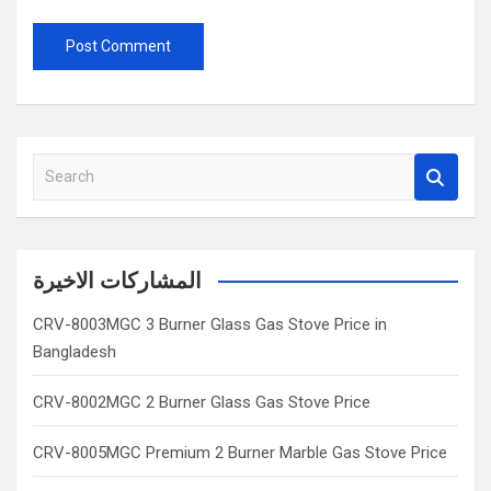
S
e
a
r
c
المشاركات الاخيرة
h
CRV-8003MGC 3 Burner Glass Gas Stove Price in
Bangladesh
CRV-8002MGC 2 Burner Glass Gas Stove Price
CRV-8005MGC Premium 2 Burner Marble Gas Stove Price