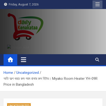
Skip
Friday, August 7, 2026
to
content
Daily Kenakataa
Essential Product Videos
Home
Uncategorized
অতি অল্প খরচে রুম গরম রাখার রুম হিটার। Miyako Room Heater YH-09R
Price in Bangladesh
UNCATEGORIZED