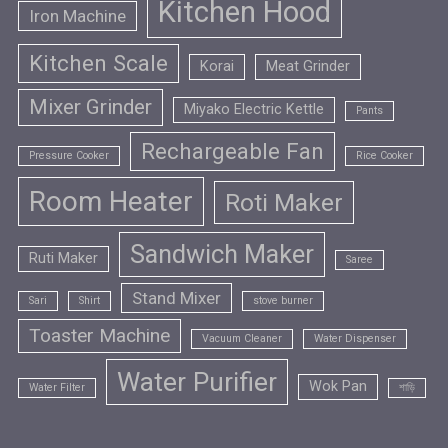
Kitchen Hood
Iron Machine
Kitchen Scale
Korai
Meat Grinder
Mixer Grinder
Miyako Electric Kettle
Pants
Rechargeable Fan
Pressure Cooker
Rice Cooker
Room Heater
Roti Maker
Sandwich Maker
Ruti Maker
Saree
Stand Mixer
Sari
Shirt
stove burner
Toaster Machine
Vacuum Cleaner
Water Dispenser
Water Purifier
Wok Pan
Water Filter
শাড়ি