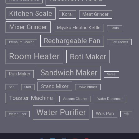
Kitchen Scale
Korai
Meat Grinder
Mixer Grinder
Miyako Electric Kettle
Pants
Rechargeable Fan
Pressure Cooker
Rice Cooker
Room Heater
Roti Maker
Sandwich Maker
Ruti Maker
Saree
Stand Mixer
Sari
Shirt
stove burner
Toaster Machine
Vacuum Cleaner
Water Dispenser
Water Purifier
Wok Pan
Water Filter
শাড়ি