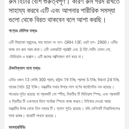
রুম হিটার বেশি গুরুত্বপূর্ণ। কারণ রুম গরম রাখতে
সাহায্য করবে এটি এবং আপনার শারীরিক সমস্যা
গুলো থেকে বিরত থাকবেন বলে আশা করছি।
পণ্যের মৌলিক তথ্যঃ
এটি মিয়াকো ব্রান্ডের, যার মডেল নং হল- ORH-13F, ওয়ট হল- 2900। এটির
কাজ হল রুম গরম রাখা। এটি ওভারহিট প্রটেক্ট এবং 3 হিট সেটিং যেমন লো,
-মিডিয়াম ও ম্যাক্স। এটি রুমের অক্সিজেন বার্ন করে না।
টেকনিক্যাল নানা তথ্যঃ
এটার ওজন 13 কেজি 300 গ্রাম, রাউন্ড 19 ইঞ্চি, প্রস্থ 5 ইঞ্চি, উচ্চতা 24 ইঞ্চি,
তারের দৈর্ঘ্য 52 ইঞ্চি। যন্ত্রটির সবার উপরে লাল বর্ণের থার্মোস্টেড নভ রয়েছে।
পাওয়ার সুইচ রয়েছে যা প্রথমটি লো স্পীড, দ্বিতীয় টি মিডিয়াম স্পিড, এবং প্রথমটি
ও দ্বিতীয় টি একসাথে দিলে সর্বোচ্চ স্পিডে কাজ করবে। টাইমার দেওয়া আছে
যন্ত্রটির উপর থেকে তিন নম্বর টি। ফ্যান সুইচ রয়েছে। বডি মেশিনটি সিরামিকসের
সাদা রঙ্গের। বারোটি পাখনা রয়েছে।
ব্যবহারবিধিঃ