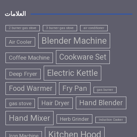
العلامات
2 burner gas stove
3 burner gas stove
air conditioner
Blender Machine
Air Cooler
Cookware Set
Coffee Machine
Electric Kettle
Deep Fryer
Food Warmer
Fry Pan
gas burner
Hand Blender
Hair Dryer
gas stove
Hand Mixer
Herb Grinder
Induction Cooker
Kitchen Hood
Iron Machine