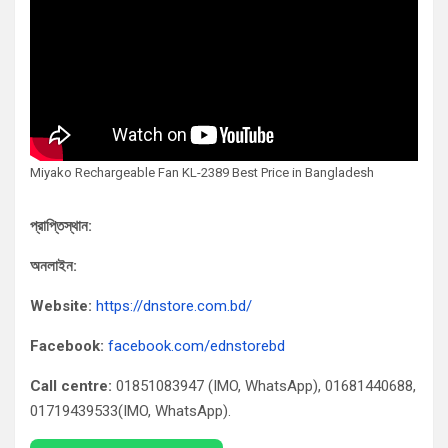
Miyako Rechargeable Fan KL-2389 Best Price in Bangladesh
প্রাপ্তিস্থান:
অনলাইন:
Website:
https://dnstore.com.bd/
Facebook:
facebook.com/ednstorebd
Call centre:
01851083947 (IMO, WhatsApp), 01681440688,
01719439533(IMO, WhatsApp).