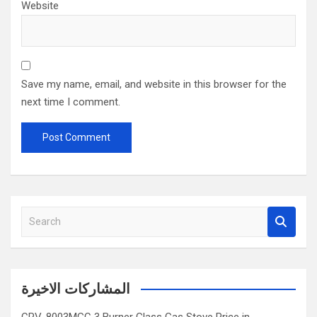
Website
Save my name, email, and website in this browser for the
next time I comment.
S
e
a
r
c
المشاركات الاخيرة
h
CRV-8003MGC 3 Burner Glass Gas Stove Price in