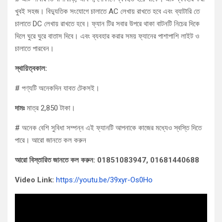
খুবই সহজ। বিদ্যুতিক সংযোগে চালাতে AC লেখায় রাখতে হবে এবং ব্যাটারি তে
চালাতে DC লেখায় রাখতে হবে। ফ্যান টির সবার উপরে থাকা বাটনটি নিচের দিকে
দিলে ঘুরে ঘুরে বাতাস দিবে। এবং ব্যবহার করার সময় ফ্যানের পাশাপাশি লাইট ও
চালাতে পারবেন।
স্থায়িত্বকাল:
# পণ্যটি অনেকদিন যাবত টেকসই।
দামঃ
মাত্র 2,850 টাকা।
# অনেক বেশি সুবিধা সম্পন্ন এই ফ্যানটি আপনাকে কাজের মধ্যেও স্বস্তি দিতে
পারে। আরো জানতে কল করুন
আরো বিস্তারিত জানতে কল করুন: 01851083947, 01681440688
Video Link:
https://youtu.be/39xyr-Os0Ho