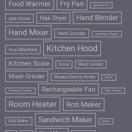
Food Warmer
Fry Pan
gas burner
Hand Blender
Hair Dryer
gas stove
Hand Mixer
Herb Grinder
Induction Cooker
Kitchen Hood
Iron Machine
Kitchen Scale
Korai
Meat Grinder
Mixer Grinder
Miyako Electric Kettle
Pants
Rechargeable Fan
Pressure Cooker
Rice Cooker
Room Heater
Roti Maker
Sandwich Maker
Ruti Maker
Saree