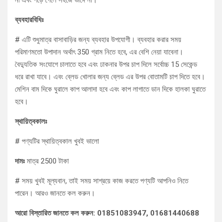
না এবং পড়ে গেলে সহজে ভাঙ্গে না।
ব্যবহারবিধিঃ
# এটি শুধুমাত্র বাসাবাড়ির জন্য ব্যবহার উপযোগী। ব্যবহার করার সময়
পরিমাণমতো উপাদান অর্থাৎ 350 গ্রাম নিতে হবে, এর বেশি নেয়া যাবেনা।
বৈদ্যুতিক সংযোগে চালাতে হবে এবং ঢাকনার উপর চাপ দিলে সর্বোচ্চ 15 সেকেন্ড
ধরে রাখা যাবে। এবং ব্লেড খোলার জন্য ব্লেড এর উপর বোতামটি চাপ দিতে হবে।
মেশিন বাম দিকে ঘুরালে কাপ আলাদা হবে এবং কাপ লাগাতে ডান দিকে হালকা ঘুরাতে
হবে।
স্থায়িত্বকালঃ
# পণ্যটির স্থায়িত্বকাল খুবই ভালো
দামঃ
মাত্র 2500 টাকা
# সময় খুবই মূল্যবান, তাই সময় সাশ্রয়ে কাজ করতে পণ্যটি আপনিও নিতে
পারেন। আরও জানতে কল করুন।
আরো বিস্তারিত জানতে কল করুন: 01851083947, 01681440688