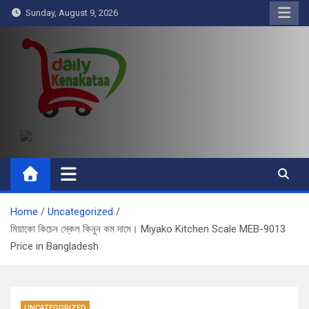
Skip
Sunday, August 9, 2026
to
content
Daily Kenakataa
Essential Product Videos
Home
Uncategorized
মিয়াকো কিচেন স্কেল কিনুন কম দামে। Miyako Kitchen Scale MEB-9013
Price in Bangladesh
UNCATEGORIZED