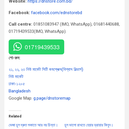
Website:
https://dnstore.com.bd/
Facebook:
facebook.com/ednstorebd
Call centre:
01851083947 (IMO, WhatsApp), 01681440688,
01719439533(IMO, WhatsApp).
01719439533
শো-রুম:
২১, ২২, ২৩ নিউ মার্কেট সিটি কমপ্লেক্স(বিশ্বাস বিল্ডার্স)
নিউ মার্কেট
ঢাকা-১২০৫
Bangladesh
Google Map:
g.page/dnstoremap
Related
ভেজা চুল দ্রুত শুকাতে আর নয় চিন্তা।
চুল ভালো রাখতে হেয়ার ড্রায়ার কিনুন।