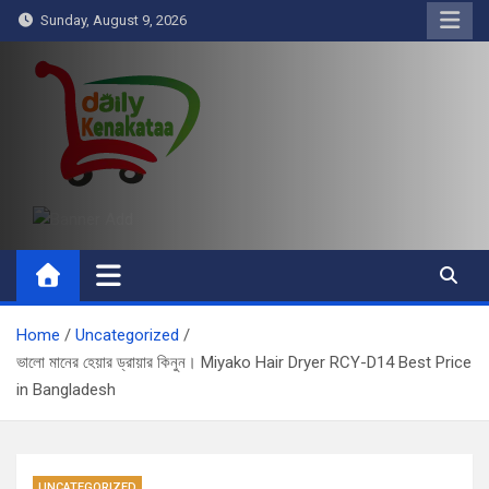
Skip
Sunday, August 9, 2026
to
content
Daily Kenakataa
Essential Product Videos
Home
Uncategorized
ভালো মানের হেয়ার ড্রায়ার কিনুন। Miyako Hair Dryer RCY-D14 Best Price
in Bangladesh
UNCATEGORIZED