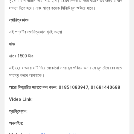
সুইচ 1 ধাপ সামনে দিয়ে নিতে হবে। Low স্পিড এ গরম বাতাস এর জন্য 2 ধাপ
সামনে দিতে হবে। এবং মাত্র কয়েক মিনিটে চুল শুকিয়ে যাবে।
স্থায়িত্বকালঃ
এই পণ্যটির স্থায়িত্বকাল খুবই ভালো
দামঃ
মাত্র 1500 টাকা
এই হেয়ার ড্রায়ার টি দিয়ে যেকোনো সময় চুল শুকিয়ে অনায়াসে চুল বেঁধে বের হতে
সাহায্য করবে আপনাকে।
আরো বিস্তারিত জানতে কল করুন: 01851083947, 01681440688
Video Link:
প্রাপ্তিস্থান:
অনলাইন: