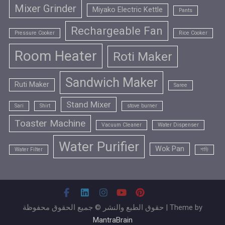
Mixer Grinder
Miyako Electric Kettle
Pants
Rechargeable Fan
Pressure Cooker
Rice Cooker
Room Heater
Roti Maker
Sandwich Maker
Ruti Maker
Saree
Stand Mixer
Sari
Shirt
stove burner
Toaster Machine
Vacuum Cleaner
Water Dispenser
Water Purifier
Wok Pan
Water Filter
শাড়ি
حقوق الطبع والنشر © جميع الحقوق محفوظة | Theme by
MantraBrain