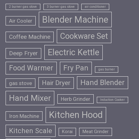
2 burner gas stove
3 burner gas stove
air conditioner
Blender Machine
Air Cooler
Cookware Set
Coffee Machine
Electric Kettle
Deep Fryer
Food Warmer
Fry Pan
gas burner
Hand Blender
Hair Dryer
gas stove
Hand Mixer
Herb Grinder
Induction Cooker
Kitchen Hood
Iron Machine
Kitchen Scale
Korai
Meat Grinder