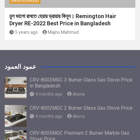
UNCATEGORIZED
চুল ভালো রাখতে হেয়ার ড্রায়ার কিনুন। Remington Hair
Dryer RE-2022 Best Price in Bangladesh
5 years ago
Majnu Mahmud
عمود العمود
CRV-8003MGC 3 Burner Glass Gas Stove Price
in Bangladesh
4 months ago
dkena
CRV-8002MGC 2 Burner Glass Gas Stove Price
4 months ago
dkena
CRV-8005MGC Premium 2 Burner Marble Gas
Stove Price