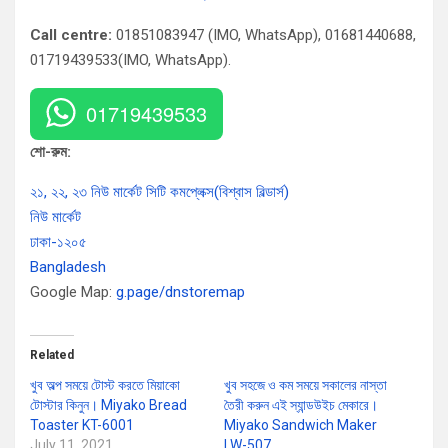
Call centre:
01851083947 (IMO, WhatsApp), 01681440688,
01719439533(IMO, WhatsApp).
01719439533
শো-রুম:
২১, ২২, ২৩ নিউ মার্কেট সিটি কমপ্লেক্স(বিশ্বাস বিল্ডার্স)
নিউ মার্কেট
ঢাকা-১২০৫
Bangladesh
Google Map:
g.page/dnstoremap
Related
খুব অল্প সময়ে টোস্ট করতে মিয়াকো
খুব সহজে ও কম সময়ে সকালের নাস্তা
টোস্টার কিনুন। Miyako Bread
তৈরী করুন এই স্যান্ডউইচ মেকারে।
Toaster KT-6001
Miyako Sandwich Maker
July 11, 2021
LW-507