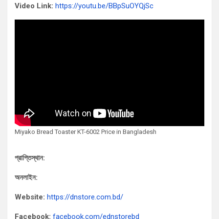
Video Link:
https://youtu.be/BBpSuOYQjSc
Miyako Bread Toaster KT-6002 Price in Bangladesh
প্রাপ্তিস্থান:
অনলাইন:
Website:
https://dnstore.com.bd/
Facebook:
facebook.com/ednstorebd