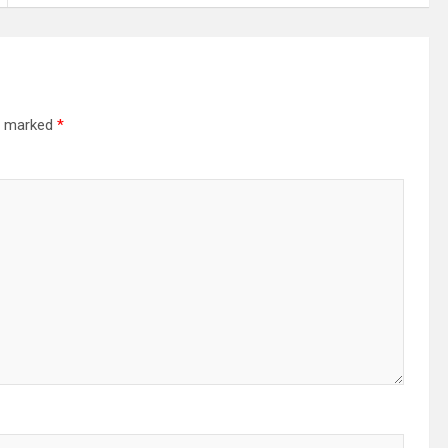
re marked
*