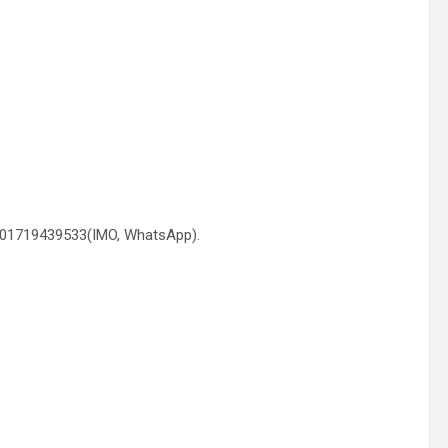
 01719439533(IMO, WhatsApp).