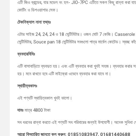
এটি জিও ব্রান্ডের, যার মডেল নং হল- JIO-7PC এটিতে সকল কিছু রান্না করা যায়। 
কোটিং ও ডিশওয়াশার সেফ।
টেকনিক্যাল নানা তথ্যঃ
এটার সাইজ 24, 24, 24 ও 18 সেন্টিমিটার। ওজন মোট 7 কেজি। Casserole যা
সেন্টিমিটার, Souce pan 18 সেন্টিমিটার সবগুলো পাত্র মার্বেল কোটেড। স্বচ্ছ কাঁচ
ব্যবহারবিধিঃ
এটি বাসাবাড়িতে ব্যবহৃত হয়। এবং এটি ব্যবহার করা খুবই সহজ। ব্যবহার করার সময
হয়। মনে রাখতে হবে এটি মাইক্রো ওভেনে ব্যবহার করা যাবে না।
স্থায়ীত্বকালঃ
এই পণ্যটি স্থায়িত্বকাল খুবই ভালো।
দামঃ
মাত্র 4800 টাকা
সব ধরনের রান্না করতে এই পণ্যটি সব পরিবারের জন্যই উপযোগী। অনেক সুবিধা প
আরো বিস্তারিত জানতে কল করুন: 01851083947, 01681440688