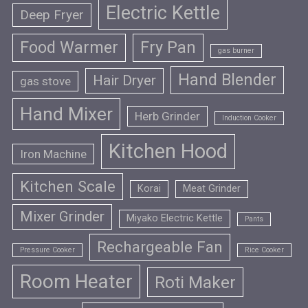
Electric Kettle
Deep Fryer
Food Warmer
Fry Pan
gas burner
Hand Blender
Hair Dryer
gas stove
Hand Mixer
Herb Grinder
Induction Cooker
Kitchen Hood
Iron Machine
Kitchen Scale
Korai
Meat Grinder
Mixer Grinder
Miyako Electric Kettle
Pants
Rechargeable Fan
Pressure Cooker
Rice Cooker
Room Heater
Roti Maker