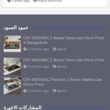
5 years ago
Majnu Mahmud
عمود العمود
CRV-8003MGC 3 Burner Glass Gas Stove Price
in Bangladesh
4 months ago
dkena
CRV-8002MGC 2 Burner Glass Gas Stove Price
4 months ago
dkena
CRV-8005MGC Premium 2 Burner Marble Gas
Stove Price
4 months ago
dkena
المشاركات الاخيرة