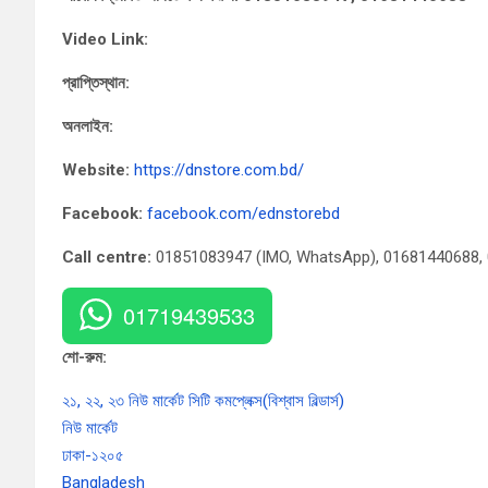
Video Link:
প্রাপ্তিস্থান:
অনলাইন:
Website:
https://dnstore.com.bd/
Facebook:
facebook.com/ednstorebd
Call centre:
01851083947 (IMO, WhatsApp), 01681440688,
01719439533
শো-রুম:
২১, ২২, ২৩ নিউ মার্কেট সিটি কমপ্লেক্স(বিশ্বাস বিল্ডার্স)
নিউ মার্কেট
ঢাকা-১২০৫
Bangladesh