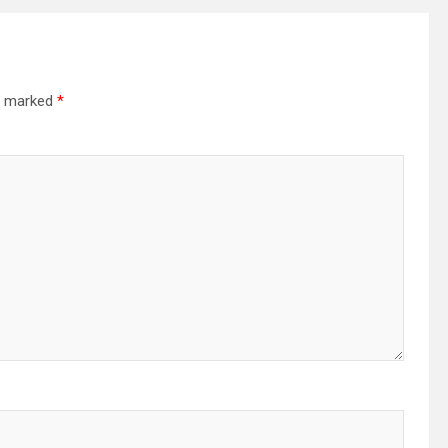
re marked
*