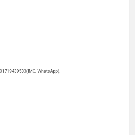
 01719439533(IMO, WhatsApp).