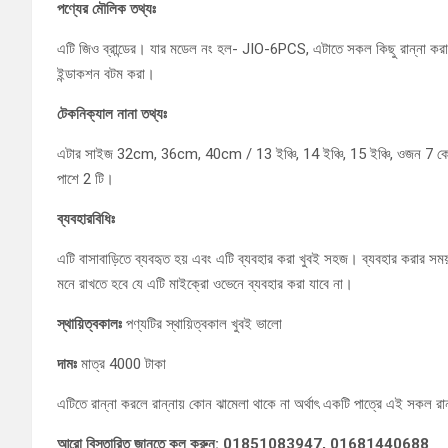
পণ্যের মৌলিক তথ্যঃ
এটি জিও ব্রান্ডের। যার মডেল নং হল- JIO-6PCS, এটাতে সকল কিছু রান্না করা 
ইন্ডাকশন বটম করা।
টেকনিক্যাল নানা তথ্যঃ
এটার সাইজ 32cm, 36cm, 40cm / 13 ইঞ্চি, 14 ইঞ্চি, 15 ইঞ্চি, ওজন 7 কেজি। পাত
পাশে 2 টি।
ব্যবহারবিধিঃ
এটি বাসাবাড়িতে ব্যবহৃত হয় এবং এটি ব্যবহার করা খুবই সহজ। ব্যবহার করার সম
মনে রাখতে হবে যে এটি মাইক্রো ওভেনে ব্যবহার করা যাবে না।
স্থায়িত্বকালঃ
পণ্যটির স্থায়িত্বকাল খুবই ভালো
দামঃ
মাত্র 4000 টাকা
এটিতে রান্না করলে রান্নায় কোন ঝামেলা থাকে না অর্থাৎ একটি পাত্রে এই সকল রা
আরো বিস্তারিত জানতে কল করুন: 01851083947, 01681440688