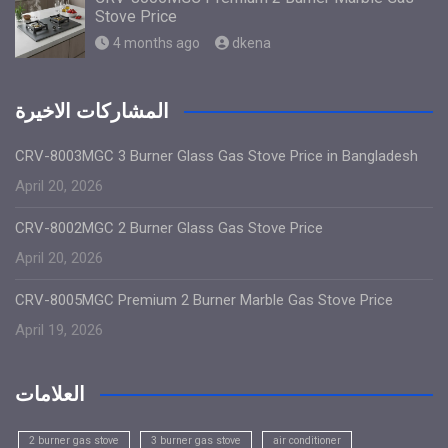
Stove Price
4 months ago
dkena
المشاركات الاخيرة
CRV-8003MGC 3 Burner Glass Gas Stove Price in Bangladesh
April 20, 2026
CRV-8002MGC 2 Burner Glass Gas Stove Price
April 20, 2026
CRV-8005MGC Premium 2 Burner Marble Gas Stove Price
April 19, 2026
العلامات
2 burner gas stove
3 burner gas stove
air conditioner