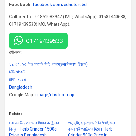
Facebook:
facebook.com/ednstorebd
Call centre:
01851083947 (IMO, WhatsApp), 01681440688,
01719439533(IMO, WhatsApp).
01719439533
শো-রুম:
২১, ২২, ২৩ নিউ মার্কেট সিটি কমপ্লেক্স(বিশ্বাস বিল্ডার্স)
নিউ মার্কেট
ঢাকা-১২০৫
Bangladesh
Google Map:
g.page/dnstoremap
Related
সবচেয়ে উন্নত মানের মিক্সার গ্রাইন্ডার
গম, ভুট্টা, হলুদ প্রভৃতি নিমিষেই গুড়া
কিনুন। Herb Grinder 1500g
করুন এই গ্রাইন্ডার দিয়ে। Herb
Price in Bangladesh
Grinder 500g Price in