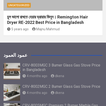
UNCATEGORIZED
চুল ভালো রাখতে হেয়ার ড্রায়ার কিনুন। Remington Hair
Dryer RE-2022 Best Price in Bangladesh
5 years ago
Majnu Mahmud
عمود العمود
CRV-8003MGC 3 Burner Glass Gas Stove Price
in Bangladesh
4 months ago
dkena
CRV-8002MGC 2 Burner Glass Gas Stove Price
4 months ago
dkena
CRV-8005MGC Premium 2 Burner Marble Gas