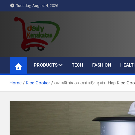
Skip
Tuesday, August 4, 2026
to
content
Daily Kenakataa
Essential Product Videos
PRODUCTS
TECH
FASHION
HEALT
Home
Rice Cooker
কেন এটা বাজারের সেরা রাইস কুকার- Hap Rice