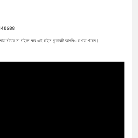
81440688
্যাঘাত ঘটাতে না চাইলে ঘরে এই রাইস কুকারটি আপনিও রাখতে পারেন।