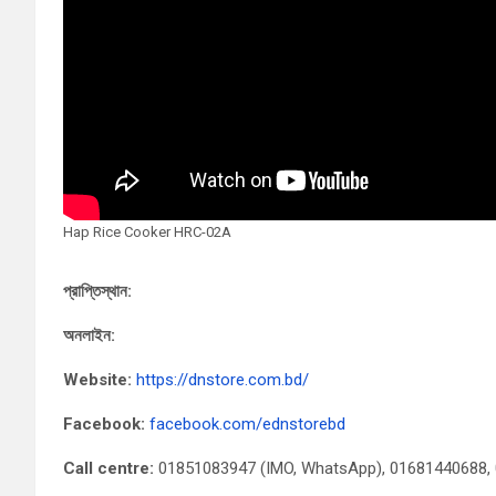
Hap Rice Cooker HRC-02A
প্রাপ্তিস্থান:
অনলাইন:
Website:
https://dnstore.com.bd/
Facebook:
facebook.com/ednstorebd
Call centre:
01851083947 (IMO, WhatsApp), 01681440688,