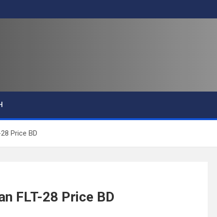
H
T-28 Price BD
y Pan FLT-28 Price BD