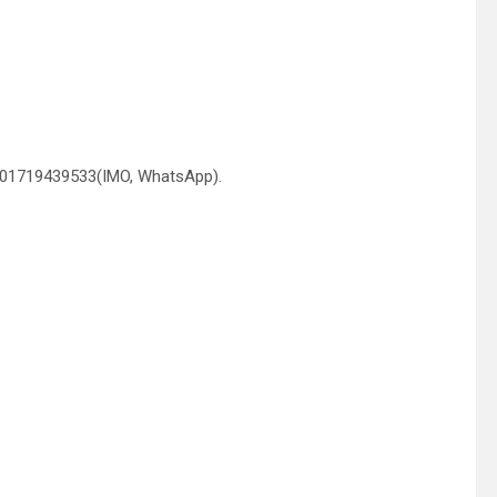
 01719439533(IMO, WhatsApp).