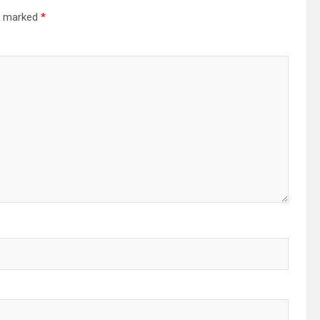
re marked
*