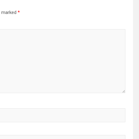
re marked
*