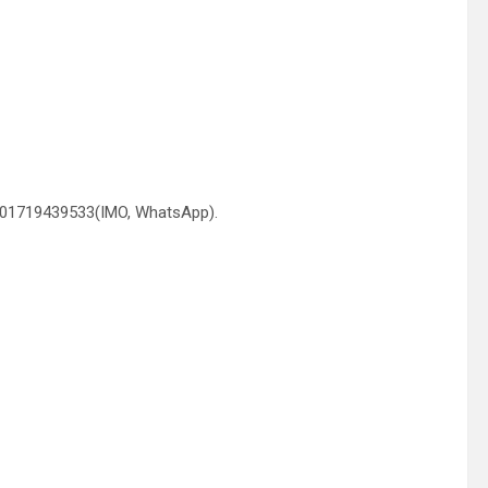
 01719439533(IMO, WhatsApp).