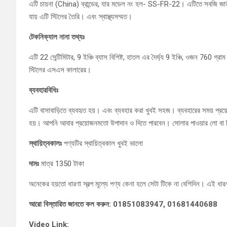
এটি চায়না (China) ব্রান্ডের, যার মডেল নং হল- SS-FR-22। এটিতে সবজি জাতীয
যায় এটি স্টিলের তৈরি। এবং স্বাস্থ্যসম্মত।
টেকনিক্যাল নানা তথ্যঃ
এটি 22 সেন্টিমিটার, 9 ইঞ্চি ব্যাস বিশিষ্ট, হাতল এর দৈর্ঘ্য 9 ইঞ্চি, ওজন 760 
স্টিলের এসএস কালারের।
ব্যবহারবিধিঃ
এটি বাসাবাড়িতে ব্যবহৃত হয়। এবং ব্যবহার করা খুবই সহজ। ব্যবহারের সময় প্রয
হয়। আপনি আবার প্রয়োজনমতো উপাদান ও দিতে পারবেন। সোলার পাওয়ার লো বা ম
স্থায়িত্বকালঃ
পণ্যটির স্থায়িত্বকাল খুবই ভালো
দামঃ
মাত্র 1350 টাকা
অনেকের হয়তো ধারণা স্বল্প মূল্যে পণ্য কেনা হলে সেটা টিকে না বেশিদিন। এই ধারণা
আরো বিস্তারিত জানতে কল করুন: 01851083947, 01681440688
Video Link: