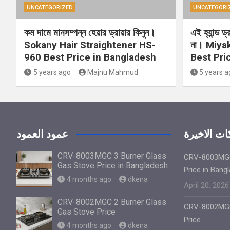
UNCATEGORIZED
UNCATEGORI
কম দামে মানসম্পন্ন হেয়ার ড্রায়ার কিনুন।
এই হ্যান্ড ড
Sokany Hair Straightener HS-
না। Miya
960 Best Price in Bangladesh
Best Pri
5 years ago
Majnu Mahmud
5 years a
ت الاخيرة
عمود العمود
CRV-8003MGC 3 Burner Glass
CRV-8003MGC
Gas Stove Price in Bangladesh
Price in Bang
4 months ago
dkena
April 20, 2026
CRV-8002MGC 2 Burner Glass
CRV-8002MGC
Gas Stove Price
Price
4 months ago
dkena