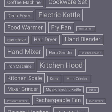
Cookware Set
Coffee Machine
Electric Kettle
Deep Fryer
Food Warmer
Fry Pan
gas burner
Hand Blender
Hair Dryer
gas stove
Hand Mixer
Herb Grinder
Induction Cooker
Kitchen Hood
Iron Machine
Kitchen Scale
Korai
Meat Grinder
Mixer Grinder
Miyako Electric Kettle
Pants
Rechargeable Fan
Pressure Cooker
Rice Cooker