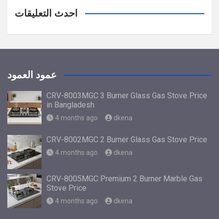
احدث التعليقات
عمود العمود
CRV-8003MGC 3 Burner Glass Gas Stove Price
in Bangladesh
4 months ago
dkena
CRV-8002MGC 2 Burner Glass Gas Stove Price
4 months ago
dkena
CRV-8005MGC Premium 2 Burner Marble Gas
Stove Price
4 months ago
dkena