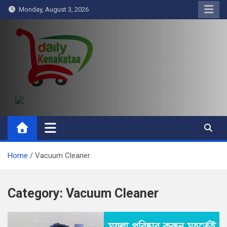
Skip
Monday, August 3, 2026
to
content
Daily Kenakataa
Essential Product Videos
Home
Vacuum Cleaner
Category:
Vacuum Cleaner