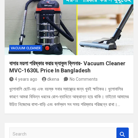
VACUUM CLEANER
বাসার ময়লা পরিষ্কার করার ভ্যাকুম ক্লিনার- Vacuum Cleaner
MVC-1630L Price In Bangladesh
4 years ago
dkena
No Comments
ধুলোবালি ছোট-বড় এবং বয়স্ক সবার স্বাস্থ্যের জন্য খুবই ক্ষতিকর। ধুলোবালির
কারণে আমরা বিভিন্ন ধরনের রোগ-ব্যাধিতে আক্রান্ত হয়ে থাকি। তাইতো আমাদের
উচিত নিজেদের বাসা-বাড়ি এবং কর্মস্থল সব সময় পরিষ্কার পরিচ্ছন্ন রাখা।…
S