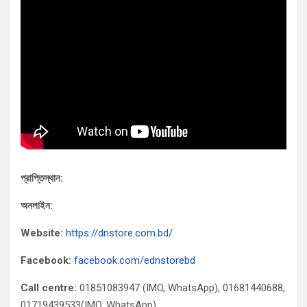
প্রাপ্তিস্থান:
অনলাইন:
Website:
https://dnstore.com.bd/
Facebook:
facebook.com/ednstorebd
Call centre:
01851083947 (IMO, WhatsApp), 01681440688,
01719439533(IMO, WhatsApp).