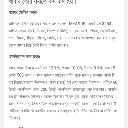
খাবার তৈরি করতে কষ্ট কম হয়।
পণ্যের মৌলিক তথ্যঃ
এটি অ্যারিস্টন ব্রান্ডের। যার মডেল নং হল- MEAS-8L, ওয়াট হল 3250।
এটিতে ফ্রেঞ্চ ফ্রাই, চিকেন, শ্রিম্প বা চিংড়ি, মাশরুম ফ্রাই, পেঁয়াজ, ভেজিটেবলস,
মাছ, সিঙ্গারা, বাঁকুড়া, পেঁয়াজু, বেগুনি, সহ নানান প্রকার ভাজাপোড়া করা যায়। ফুড
গ্রেড মেটাল দিয়ে তৈরি বিধায় মরিচা ধরে না।
টেকনিক্যাল নানা তথ্যঃ
এটার ওয়েল ট্যাংক এর দৈর্ঘ্য 12 ইঞ্চি, প্রস্থ 10 ইঞ্চি, উচ্চতা 9 ইঞ্চি, ওজন 5
কেজি 500 গ্রাম। এটার কন্ট্রোল প্যানেল লাইট সুইচ যুক্ত। পাওয়ার লাইট টি
হল বিদ্যুৎ সংযোগ নির্দেশক। লাইট (লাল) হল তেল গরমের নির্দেশক। এটিতে 60
ডিগ্রী সেলসিয়াস থেকে 200 ডিগ্রী সেলসিয়াস তাপমাত্রা সেট করা যায়। হাউসিং
বক্স টি স্টেনলেস স্টিলের। অয়েল রিজার্ভার টি হল ফুড গ্রেড স্টেইনলেস স্টিলের।
এতে মিনিমাম ম্যাক্সিমাম তৈল পরিমাপের জন্য দাগকাটা আছে। ফ্রাইং বাস্কেট টি
স্টেইনলেস স্টিল ও ননস্টিক রাবারের হাতলযুক্ত হিটিং টিউব প্রটেক্টর যা স্টেইনলেস
স্টিলের।