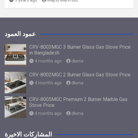
5 years ago
Majnu Mahmud
عمود العمود
CRV-8003MGC 3 Burner Glass Gas Stove Price
in Bangladesh
4 months ago
dkena
CRV-8002MGC 2 Burner Glass Gas Stove Price
4 months ago
dkena
CRV-8005MGC Premium 2 Burner Marble Gas
Stove Price
4 months ago
dkena
المشاركات الاخيرة