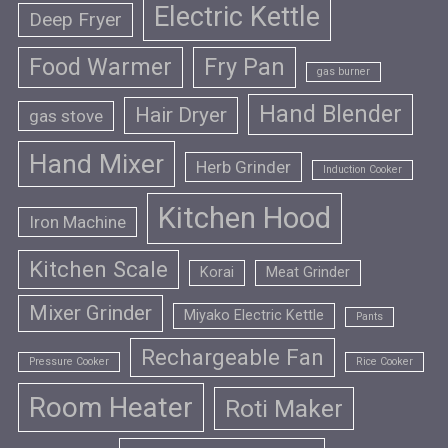
Electric Kettle
Deep Fryer
Food Warmer
Fry Pan
gas burner
Hand Blender
Hair Dryer
gas stove
Hand Mixer
Herb Grinder
Induction Cooker
Kitchen Hood
Iron Machine
Kitchen Scale
Korai
Meat Grinder
Mixer Grinder
Miyako Electric Kettle
Pants
Rechargeable Fan
Pressure Cooker
Rice Cooker
Room Heater
Roti Maker