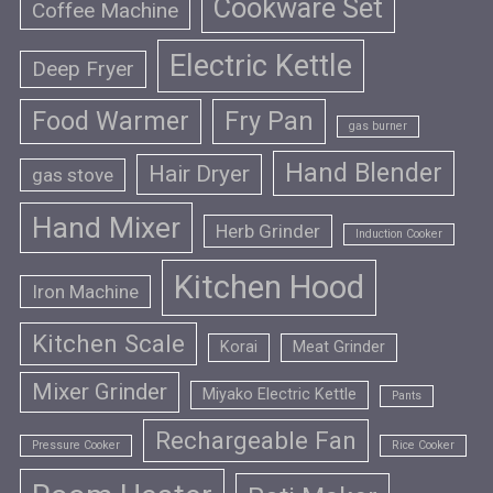
Cookware Set
Coffee Machine
Electric Kettle
Deep Fryer
Food Warmer
Fry Pan
gas burner
Hand Blender
Hair Dryer
gas stove
Hand Mixer
Herb Grinder
Induction Cooker
Kitchen Hood
Iron Machine
Kitchen Scale
Korai
Meat Grinder
Mixer Grinder
Miyako Electric Kettle
Pants
Rechargeable Fan
Pressure Cooker
Rice Cooker