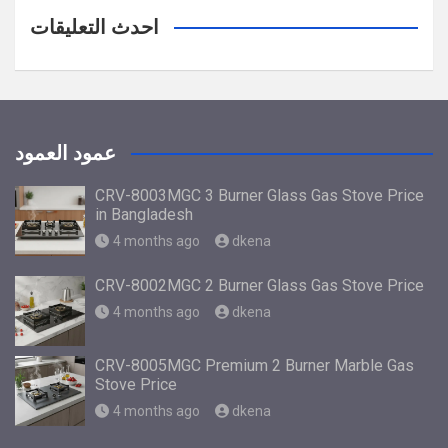
احدث التعليقات
عمود العمود
CRV-8003MGC 3 Burner Glass Gas Stove Price
in Bangladesh
4 months ago
dkena
CRV-8002MGC 2 Burner Glass Gas Stove Price
4 months ago
dkena
CRV-8005MGC Premium 2 Burner Marble Gas
Stove Price
4 months ago
dkena