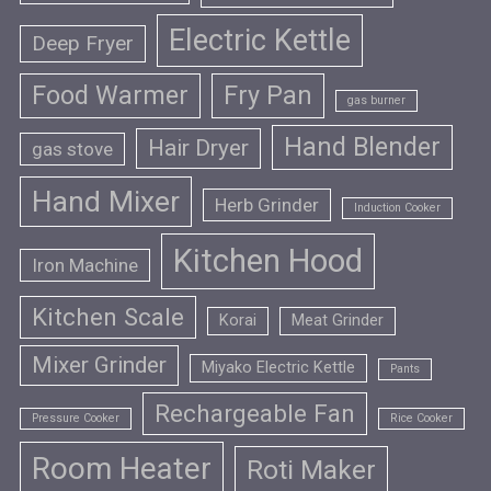
Electric Kettle
Deep Fryer
Food Warmer
Fry Pan
gas burner
Hand Blender
Hair Dryer
gas stove
Hand Mixer
Herb Grinder
Induction Cooker
Kitchen Hood
Iron Machine
Kitchen Scale
Korai
Meat Grinder
Mixer Grinder
Miyako Electric Kettle
Pants
Rechargeable Fan
Pressure Cooker
Rice Cooker
Room Heater
Roti Maker